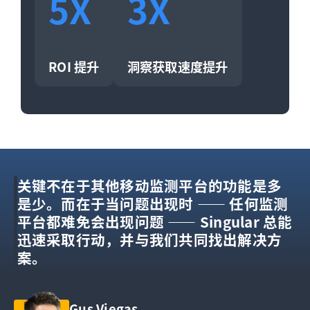
5X
3X
ROI 提升
洞察获取速度提升
关键不在于其他移动监测平台的功能是多
在众多解决方案中，Singular 脱颖而出，
我们需要将所有效果数据和创意数据汇总
我们的成功即是 Singular 的成功，我们对
提到 Singular，我想到的是可靠、精准且
是少。而在于当问题出现时 —— 任何监测
它愿意直接与合规合作伙伴协作，共同探
到统一平台。在使用之前的服务商时，我
此深有体会。在评估新工具时，我首要考
及时的分析数据，响应迅速、专业知识丰
平台都难免会出现问题 —— Singular 总能
讨 [为构建合规的儿童应用衡量方案] 所需
们必须通过其 API 提取数据，并自行构建
量的是我们能否成为真正的合作伙伴，抑
富的支持团队，以及便捷的数据导出与使
迅速采取行动，并与我们共同找出解决方
满足的要求。
内部看板。
或仅仅是报表上的一个数字。
用体验。
案。
Stefano Accossato
Edouard Favier
Said Salles
Rajat Kumar
Gus Viegas