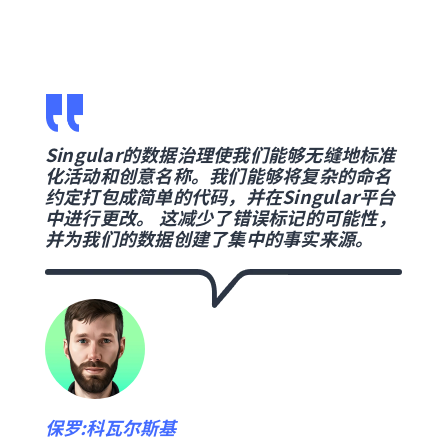
广告
Singular的数据治理使我们能够无缝地标准
Si
获客
化活动和创意名称。我们能够将复杂的命名
件，
以更轻
约定打包成简单的代码，并在Singular平台
求，
快地
中进行更改。 这减少了错误标记的可能性，
据的
并为我们的数据创建了集中的事实来源。
Lena
保罗:科瓦尔斯基
获客