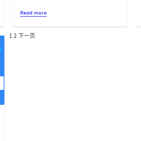
Read more
文
1
2
下一页
章
分
页