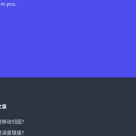
am you.
文章
是移动归因？
是深度链接？