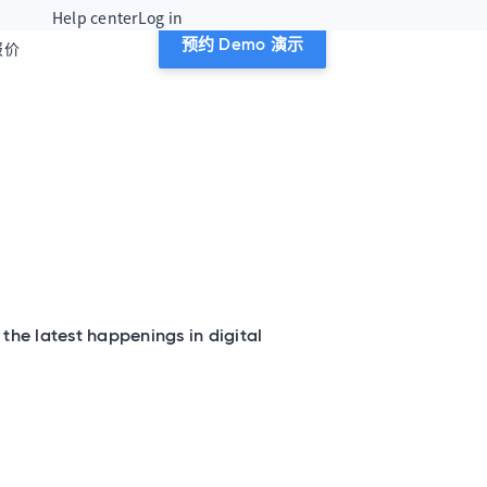
Help center
Log in
报价
预约 Demo 演示
the latest happenings in digital