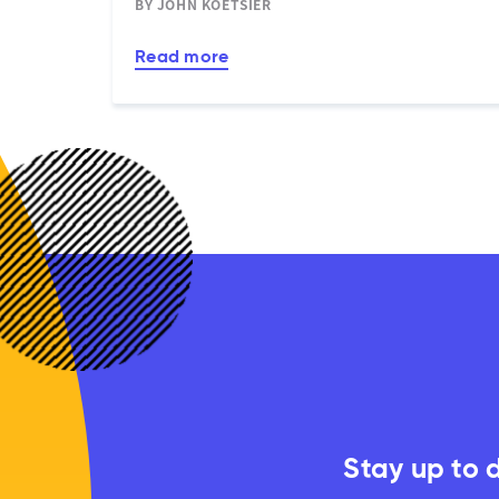
BY JOHN KOETSIER
Read more
Stay up to 