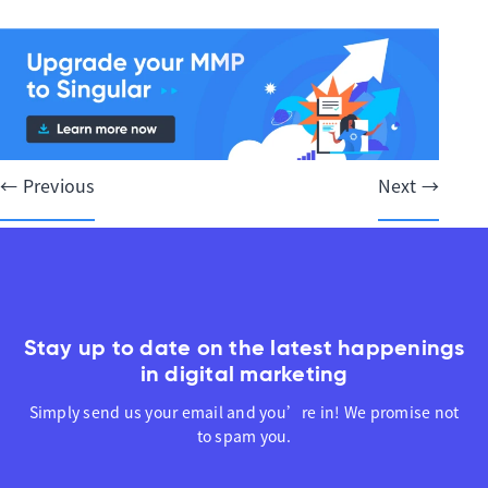
文
← Previous
Next →
章
导
航
Stay up to date on the latest happenings
in digital marketing
Simply send us your email and you’re in! We promise not
to spam you.