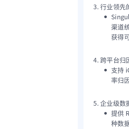
行业领先的
Sin
渠道统
获得
跨平台归
支持 
率归
企业级数据
提供 
种数