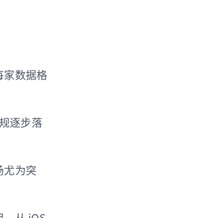
每家数据格
法规逐步落
场尤为突
从 iOS