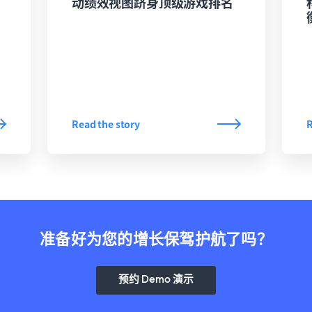
动绩效视图跻身顶级游戏排名
Read the story
R
准备好为您的增长保驾护航了吗？
预约 Demo 演示