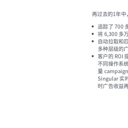
再过去的1年中，So
追踪了 700
将 6,30
自动拉取和匹
多种层级的
客户的 ROI
不同操作系统
量 campa
Singul
时广告收益再