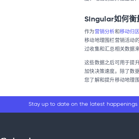
Singular如
作为
营销分析
和
移动归
移动地理围栏营销活动的表
过收集和汇总相关数据
这些数据之后可用于提
加快决策速度。除了数据管
您了解和提升移动地理
Stay up to date on the latest happenings 