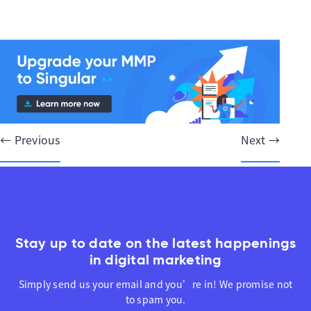
文
← Previous
Next →
章
导
航
Stay up to date on the latest happenings
in digital marketing
Simply send us your email and you’re in! We promise not
to spam you.